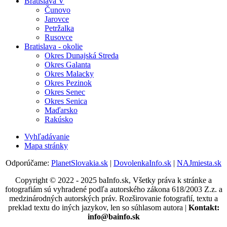
Bratislava V
Čunovo
Jarovce
Petržalka
Rusovce
Bratislava - okolie
Okres Dunajská Streda
Okres Galanta
Okres Malacky
Okres Pezinok
Okres Senec
Okres Senica
Maďarsko
Rakúsko
Vyhľadávanie
Mapa stránky
Odporúčame:
PlanetSlovakia.sk
|
DovolenkaInfo.sk
|
NAJmiesta.sk
Copyright © 2022 - 2025 baInfo.sk, Všetky práva k stránke a
fotografiám sú vyhradené podľa autorského zákona 618/2003 Z.z. a
medzinárodných autorských práv. Rozširovanie fotografií, textu a
preklad textu do iných jazykov, len so súhlasom autora |
Kontakt:
info@bainfo.sk