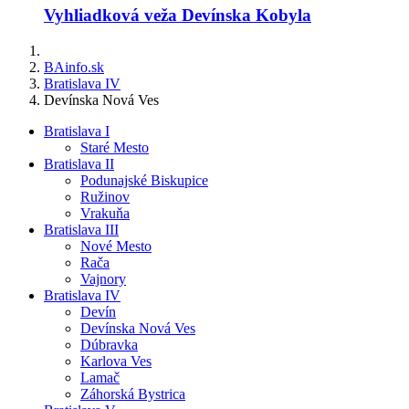
Vyhliadková veža Devínska Kobyla
BAinfo.sk
Bratislava IV
Devínska Nová Ves
Bratislava I
Staré Mesto
Bratislava II
Podunajské Biskupice
Ružinov
Vrakuňa
Bratislava III
Nové Mesto
Rača
Vajnory
Bratislava IV
Devín
Devínska Nová Ves
Dúbravka
Karlova Ves
Lamač
Záhorská Bystrica