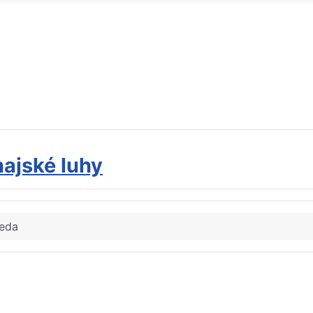
ajské luhy
reda