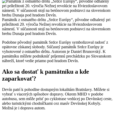
Pamätník z ostnatého drôtu „Srdce Európy“, pôvodne odhalený pri
príležitosti 20. výročia Nežnej revolúcie na Hviezdoslavovom
námestí. V súčasnosti stojí na betónovom podstavci na slovenskom
brehu Dunaja pod hradom Devín.
Podobne pôvodný pamätník Srdce Európy symbolizoval radosť z
opätovne získanej slobody. Súčasný pamätník Srdce Európy je
vyhotovené z ostnatého drôtu. Autorom je Daniel Brunovský. K
pamätníku môžete podniknúť príjemnú prechádzku po Slovanskom
nábreží, ktoré vedie priamo pod hradom Devín.
Ako sa dostať k pamätníku a kde
zaparkovať?
Devín patrí k pohodlne dostupným lokalitám Bratislavy. Môžete si
vybrať s viacerých spôsobov dopravy. Okrem MHD v podobe
autobusu, sem môže prísť po cyklotrase vedúcej po Devínskej ceste,
alebo turistickými chodníčkami cez masív Devínskej Kobyly.
Možná je i doprava autom.