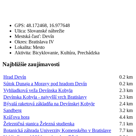
GPS:
48.172468, 16.977648
Ulica:
Slovanské nábrežie
Mestská časť:
Devín
Okres:
Bratislava IV
Lokalita:
Mesto
Aktivita:
Bicyklovanie, Kultúra, Prechádzka
Najbližšie zaujímavosti
Hrad Devín
0.2 km
Sútok Dunaja a Moravy pod hradom Devín
0.2 km
Vyhliadková veža Devínska Kobyla
2.3 km
Devínska Kobyla - najvyšší vrch Bratislavy
2.3 km
Bývalá raketová základňa na Devínskej Kobyle
2.4 km
Sandberg
3.2 km
Kráľova hora
4.4 km
Železničná stanica Železná studienka
7.1 km
Botanická záhrada Univerzity Komenského v Bratislave
7.7 km