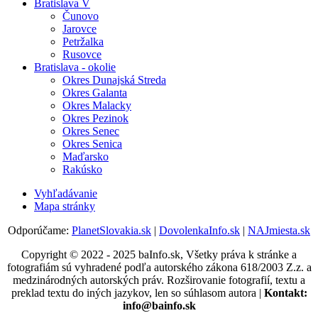
Bratislava V
Čunovo
Jarovce
Petržalka
Rusovce
Bratislava - okolie
Okres Dunajská Streda
Okres Galanta
Okres Malacky
Okres Pezinok
Okres Senec
Okres Senica
Maďarsko
Rakúsko
Vyhľadávanie
Mapa stránky
Odporúčame:
PlanetSlovakia.sk
|
DovolenkaInfo.sk
|
NAJmiesta.sk
Copyright © 2022 - 2025 baInfo.sk, Všetky práva k stránke a
fotografiám sú vyhradené podľa autorského zákona 618/2003 Z.z. a
medzinárodných autorských práv. Rozširovanie fotografií, textu a
preklad textu do iných jazykov, len so súhlasom autora |
Kontakt:
info@bainfo.sk