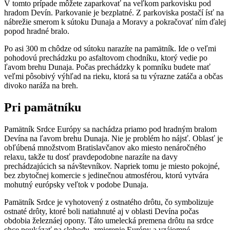
V tomto prípade môžete zaparkovať na veľkom parkovisku pod
hradom Devín. Parkovanie je bezplatné. Z parkoviska postačí ísť na
nábrežie smerom k sútoku Dunaja a Moravy a pokračovať ním ďalej
popod hradné bralo.
Po asi 300 m chôdze od sútoku narazíte na pamätník. Ide o veľmi
pohodovú prechádzku po asfaltovom chodníku, ktorý vedie po
ľavom brehu Dunaja. Počas prechádzky k pomníku budete mať
veľmi pôsobivý výhľad na rieku, ktorá sa tu výrazne zatáča a občas
divoko naráža na breh.
Pri pamätníku
Pamätník Srdce Európy sa nachádza priamo pod hradným bralom
Devína na ľavom brehu Dunaja. Nie je problém ho nájsť. Oblasť je
obľúbená množstvom Bratislavčanov ako miesto nenáročného
relaxu, takže tu dosť pravdepodobne narazíte na davy
prechádzajúcich sa návštevníkov. Napriek tomu je miesto pokojné,
bez zbytočnej komercie s jedinečnou atmosférou, ktorú vytvára
mohutný európsky veľtok v podobe Dunaja.
Pamätník Srdce je vyhotovený z ostnatého drôtu, čo symbolizuje
ostnaté drôty, ktoré boli natiahnuté aj v oblasti Devína počas
obdobia železnáej opony. Táto umelecká premena drôtu na srdce
chce poukázať na slobodu, zmierenie Európy a vzájomné