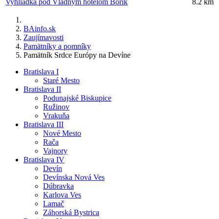
Vyhliadka pod Vládnym hotelom Bôrik
8.2 km
BAinfo.sk
Zaujímavosti
Pamätníky a pomníky
Pamätník Srdce Európy na Devíne
Bratislava I
Staré Mesto
Bratislava II
Podunajské Biskupice
Ružinov
Vrakuňa
Bratislava III
Nové Mesto
Rača
Vajnory
Bratislava IV
Devín
Devínska Nová Ves
Dúbravka
Karlova Ves
Lamač
Záhorská Bystrica