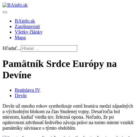
BAinfo.sk
Zaujímavosti
Všetky články
Mapa
Hľadať...
Pamätník Srdce Európy na
Devíne
Bratislava IV
Devín
Devín už mnoho rokov symbolizuje ostrú hranicu medzi západných
a východným blokom za čias Studenej vojny. Desaťročia bol
miestom, kadiaľ viedla tzv. železná opona. Nečudo, že po
opätovnom zdvihnutí šedivého závoja práve na tomto mieste vznikli
pamätníky súvisiace s týmto obdobím.