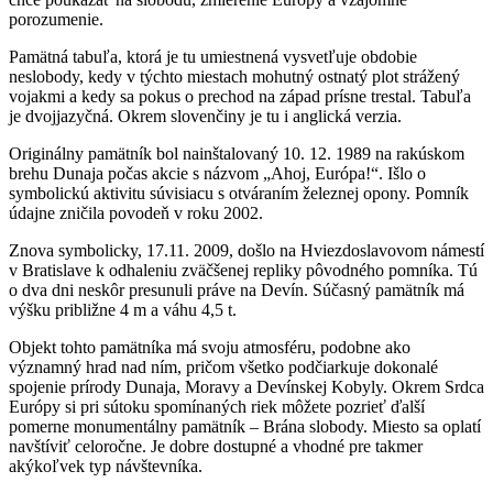
porozumenie.
Pamätná tabuľa, ktorá je tu umiestnená vysvetľuje obdobie
neslobody, kedy v týchto miestach mohutný ostnatý plot strážený
vojakmi a kedy sa pokus o prechod na západ prísne trestal. Tabuľa
je dvojjazyčná. Okrem slovenčiny je tu i anglická verzia.
Originálny pamätník bol nainštalovaný 10. 12. 1989 na rakúskom
brehu Dunaja počas akcie s názvom „Ahoj, Európa!“. Išlo o
symbolickú aktivitu súvisiacu s otváraním železnej opony. Pomník
údajne zničila povodeň v roku 2002.
Znova symbolicky, 17.11. 2009, došlo na Hviezdoslavovom námestí
v Bratislave k odhaleniu zväčšenej repliky pôvodného pomníka. Tú
o dva dni neskôr presunuli práve na Devín. Súčasný pamätník má
výšku približne 4 m a váhu 4,5 t.
Objekt tohto pamätníka má svoju atmosféru, podobne ako
významný hrad nad ním, pričom všetko podčiarkuje dokonalé
spojenie prírody Dunaja, Moravy a Devínskej Kobyly. Okrem Srdca
Európy si pri sútoku spomínaných riek môžete pozrieť ďalší
pomerne monumentálny pamätník – Brána slobody. Miesto sa oplatí
navštíviť celoročne. Je dobre dostupné a vhodné pre takmer
akýkoľvek typ návštevníka.