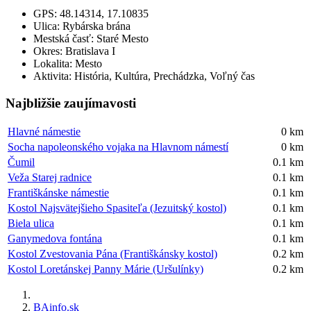
GPS:
48.14314, 17.10835
Ulica:
Rybárska brána
Mestská časť:
Staré Mesto
Okres:
Bratislava I
Lokalita:
Mesto
Aktivita:
História, Kultúra, Prechádzka, Voľný čas
Najbližšie zaujímavosti
Hlavné námestie
0 km
Socha napoleonského vojaka na Hlavnom námestí
0 km
Čumil
0.1 km
Veža Starej radnice
0.1 km
Františkánske námestie
0.1 km
Kostol Najsvätejšieho Spasiteľa (Jezuitský kostol)
0.1 km
Biela ulica
0.1 km
Ganymedova fontána
0.1 km
Kostol Zvestovania Pána (Františkánsky kostol)
0.2 km
Kostol Loretánskej Panny Márie (Uršulínky)
0.2 km
BAinfo.sk