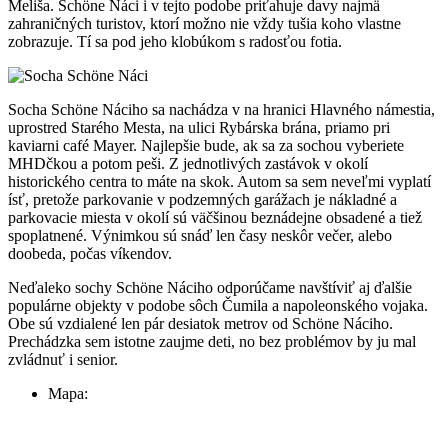
Meliša. Schöne Náci i v tejto podobe priťahuje davy najmä
zahraničných turistov, ktorí možno nie vždy tušia koho vlastne
zobrazuje. Tí sa pod jeho klobúkom s radosťou fotia.
Socha Schöne Náciho sa nachádza v na hranici Hlavného námestia,
uprostred Starého Mesta, na ulici Rybárska brána, priamo pri
kaviarni café Mayer. Najlepšie bude, ak sa za sochou vyberiete
MHDčkou a potom peši. Z jednotlivých zastávok v okolí
historického centra to máte na skok. Autom sa sem neveľmi vyplatí
ísť, pretože parkovanie v podzemných garážach je nákladné a
parkovacie miesta v okolí sú väčšinou beznádejne obsadené a tiež
spoplatnené. Výnimkou sú snáď len časy neskôr večer, alebo
doobeda, počas víkendov.
Neďaleko sochy Schöne Náciho odporúčame navštíviť aj ďalšie
populárne objekty v podobe sôch Čumila a napoleonského vojaka.
Obe sú vzdialené len pár desiatok metrov od Schöne Náciho.
Prechádzka sem istotne zaujme deti, no bez problémov by ju mal
zvládnuť i senior.
Mapa: