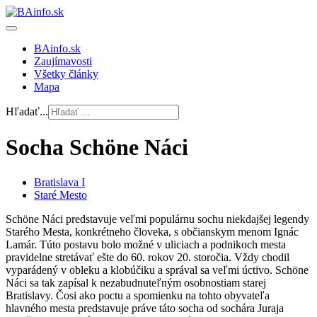
BAinfo.sk
Zaujímavosti
Všetky články
Mapa
Hľadať...
Socha Schöne Náci
Bratislava I
Staré Mesto
Schöne Náci predstavuje veľmi populárnu sochu niekdajšej legendy
Starého Mesta, konkrétneho človeka, s občianskym menom Ignác
Lamár. Túto postavu bolo možné v uliciach a podnikoch mesta
pravidelne stretávať ešte do 60. rokov 20. storočia. Vždy chodil
vyparádený v obleku a klobúčiku a správal sa veľmi úctivo. Schöne
Náci sa tak zapísal k nezabudnuteľným osobnostiam starej
Bratislavy. Čosi ako poctu a spomienku na tohto obyvateľa
hlavného mesta predstavuje práve táto socha od sochára Juraja