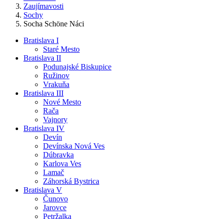
Zaujímavosti
Sochy
Socha Schöne Náci
Bratislava I
Staré Mesto
Bratislava II
Podunajské Biskupice
Ružinov
Vrakuňa
Bratislava III
Nové Mesto
Rača
Vajnory
Bratislava IV
Devín
Devínska Nová Ves
Dúbravka
Karlova Ves
Lamač
Záhorská Bystrica
Bratislava V
Čunovo
Jarovce
Petržalka